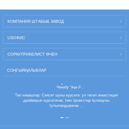
КОМПАНИЯ ШТАБЫ
& ЗАВОД
US
ОФИС
СОРАУ
ПРИКЕЛИСТ ӨЧЕН
СОҢГЫ
ЯҢАЛЫКЛАР
Ченгду “яңа д ...
Төп киңәшләр: Сәясәт шуны күрсәтә: ул төгәл инвестиция
драйверын күрсәтәчәк, һәм проектлар булмауны
тулыландырачак ...