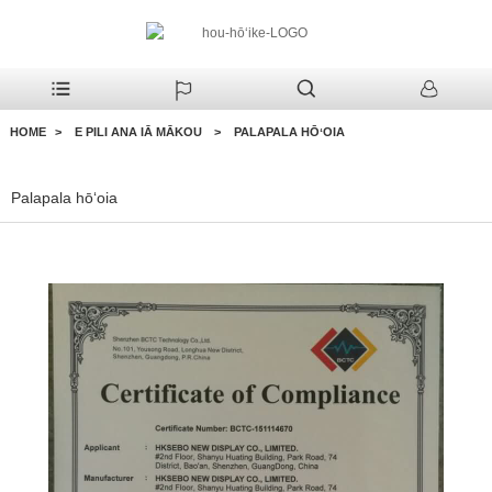
HOME
E PILI ANA IĀ MĀKOU
PALAPALA HŌʻOIA
Palapala hōʻoia