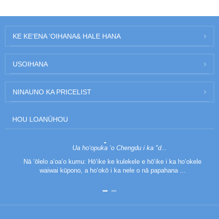
KE KEʻENA ʻOIHANA
& HALE HANA
US
OIHANA
NINAU
NO KA PRICELIST
HOU LOA
NŪHOU
Ua hoʻopuka ʻo Chengdu i ka "d...
Nā ʻōlelo aʻoaʻo kumu: Hōʻike ke kulekele e hōʻike i ka hoʻokele
waiwai kūpono, a hoʻokō i ka nele o nā papahana ...