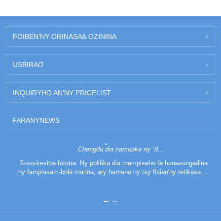
FOIBEN'NY ORINASA
& OZININA
US
BIRAO
INQUIRY
HO AN'NY PRICELIST
FARANY
NEWS
Chengdu dia namoaka ny “d...
Soso-kevitra fototra: Ny politika dia mampiseho fa hanasongadina
ny fampiasam-bola marina, ary hameno ny tsy fisian'ny tetikasa ...