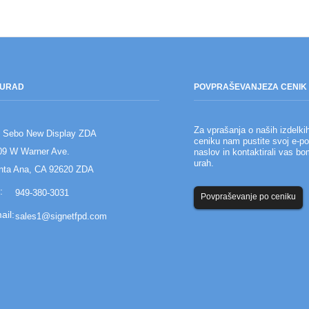
URAD
POVPRAŠEVANJE
ZA CENIK
Za vprašanja o naših izdelkih
 Sebo New Display ZDA
Ustvarjanje skupi
ceniku nam pustite svoj e-po
09 W Warner Ave.
naslov in kontaktirali vas b
Povzetek: Skupina
urah.
vodstvena ekipa p
nta Ana, CA 92620 ZDA
prilagoditev zalog
949-380-3031
Povpraševanje po ceniku
sales1@signetfpd.com