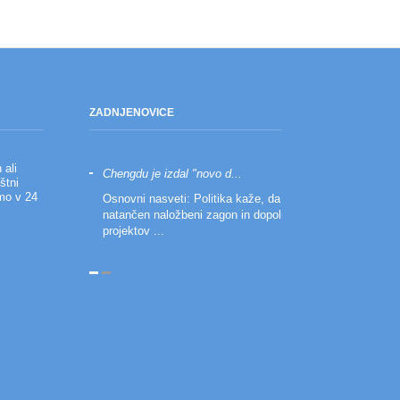
ZADNJE
NOVICE
 ali
ne: cene plošč re...
Chengdu je izdal "novo d...
Ustvarjanje skupine:
štni
omo v 24
 in je včeraj povedala, da je
Osnovni nasveti: Politika kaže, da bo poudarila
Povzetek: Skupina in
oudarila, da je panel do leta 2022
natančen naložbeni zagon in dopolnila pomanjkanje
vodstvena ekipa poud
, indu...
projektov ...
prilagoditev zalog, i