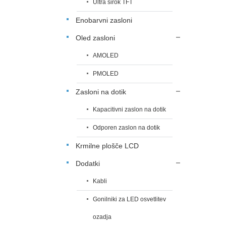
Ultra širok TFT
Enobarvni zasloni
Oled zasloni
AMOLED
PMOLED
Zasloni na dotik
Kapacitivni zaslon na dotik
Odporen zaslon na dotik
Krmilne plošče LCD
Dodatki
Kabli
Gonilniki za LED osvetlitev
ozadja