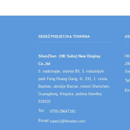
SEDEŽ PODJETJA
& TOVARNA
US
ShenZhen（HK Sebo) New Display
HK
Co.,ltd
29
5. nadstropje, stavba B5, 3. industrijski
Sa
park Feng Huang Gang, št. 231, 1. cesta
Baotian, okrožje Bao'an, mesto Shenzhen,
Guangdong, Kitajska .poštna številka:
518102
0755-29647191
sales1@hksebo.com