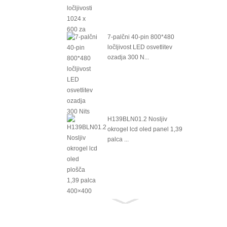
7-palčni 40-pin 800*480
ločljivost LED osvetlitev
ozadja 300 N...
H139BLN01.2 Nosljiv
okrogel lcd oled panel 1,39
palca ...