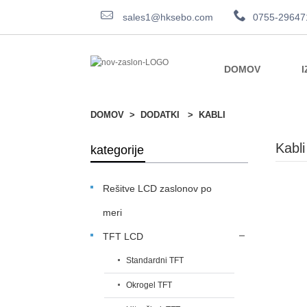
sales1@hksebo.com
0755-29647
DOMOV
I
DOMOV
DODATKI
KABLI
Kabli
kategorije
Rešitve LCD zaslonov po
meri
TFT LCD
Standardni TFT
Okrogel TFT