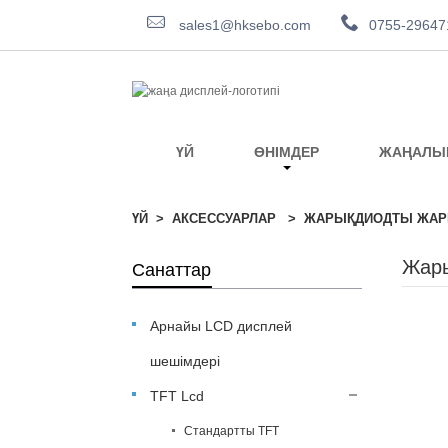
sales1@hksebo.com
0755-29647
ҮЙ
ӨНІМДЕР
ЖАҢАЛЫ
ҮЙ
АКСЕССУАРЛАР
ЖАРЫҚДИОДТЫ ЖАРЫ
Жары
Санаттар
Арнайы LCD дисплей
шешімдері
TFT Lcd
Стандартты TFT