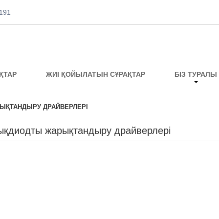
191
ҚТАР
ЖИІ ҚОЙЫЛАТЫН СҰРАҚТАР
БІЗ ТУРАЛЫ
ҚТАНДЫРУ ДРАЙВЕРЛЕРІ
қдиодты жарықтандыру драйверлері