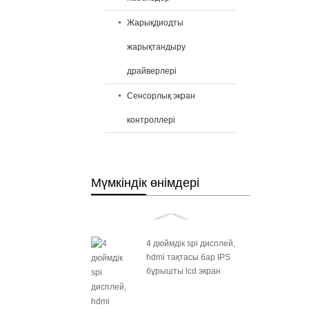
Жарықдиодты
жарықтандыру
драйверлері
Сенсорлық экран
контроллері
Мүмкіндік өнімдері
4 дюймдік spi дисплей,
hdmi тақтасы бар IPS
бұрышты lcd экран