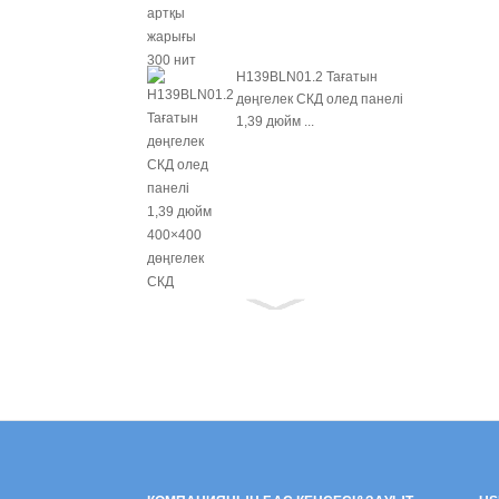
H139BLN01.2 Тағатын
дөңгелек СКД олед панелі
1,39 дюйм ...