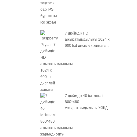
7 дюймдік HD
ажыратымдылығы 1024 x
600 lcd дисплей жинағы...
7 дюймдік 40 істікшелі
800*480
Ажыратымдылығы ЖШД
артқы жарығы 300 Н...