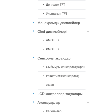
Дөңгелек TFT
Ультра кең TFT
Монохромды дисплейлер
Oled дисплейлері
AMOLED
PMOLED
Сенсорлы экрандар
Сыйымды сенсорлық экран
Резистивтік сенсорлық
экран
LCD контроллер тақталары
Аксессуарлар
Кабельдер